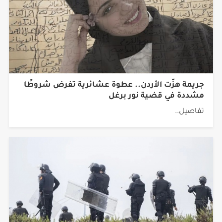
جريمة هزّت الأردن.. عطوة عشائرية تفرض شروطًا
مشددة في قضية نور برغل
تفاصيل..