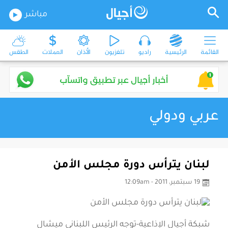
مباشر
القائمة
الرئيسية
راديو
تلفزيون
الأذان
العملات
الطقس
عربي ودولي
لبنان يترأس دورة مجلس الأمن
19 سبتمبر، 2011 - 12:09am
شبكة أجيال الإذاعية-توجه الرئيس اللبناني ميشال