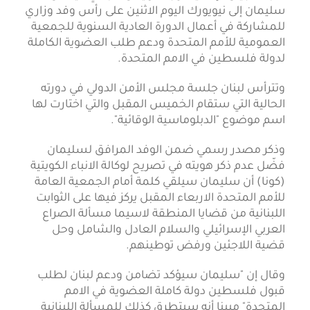
سليمان إلى نيويورك اليوم الاثنين على رأس وفد وزاري
للمشاركة في أعمال الدورة العادية السنوية للجمعية
العمومية للأمم المتحدة ودعم طلب العضوية الكاملة
لدولة فلسطين في الامم المتحدة.
وتترأس لبنان جلسة مجلس الأمن الدولي في دورته
الحالية التي ستقام الخميس المقبل والتي اختارت لها
اسم موضوع "الدبلوماسية الوقائية".
وذكر مصدر رسمي ضمن الوفد المرافق لسليمان
فضّل عدم ذكر هويته في تصريح لوكالة الانباء الكويتية
(كونا) أن سليمان سيلقي كلمة أمام الجمعية العامة
للأمم المتحدة الاربعاء المقبل يركز فيها على الثوابت
اللبنانية من قضايا المنطقة لاسيما مسألة الصراع
العربي الإسرائيلي والسلام العادل والشامل وحل
قضية اللاجئين ورفض توطينهم.
وقال إن "سليمان سيؤكد تضامن ودعم لبنان لطلب
قبول فلسطين دولة كاملة العضوية في الامم
المتحدة" مبينا أنه سيتطرق كذلك للمسألة اللبنانية