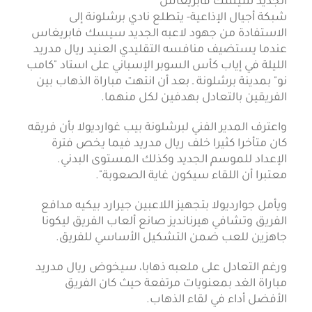
شبكة أجيال الإذاعية- يتطلع نادي برشلونة إلى
الاستفادة من جهود لاعبه الجديد سيسك فابريغاس
عندما يستضيف منافسه التقليدي العنيد ريال مدريد
الليلة في إياب كأس السوبر الإسباني على استاد "كامب
نو" بمدينة برشلونة ـ بعد أن انتهت مباراة الذهاب بين
الفريقين بالتعادل بهدفين لكل منهما.
واعترف المدير الفني لبرشلونة بيب غوارديولا بأن فريقه
كان متأخرا كثيرا خلف ريال مدريد فيما يخص فترة
الإعداد للموسم الجديد وكذلك المستوى البدني.
معتبرا أن اللقاء سيكون غاية الصعوبة".
ويأمل جوارديولا بتجهيز اللاعبين جيرارد بيكيه مدافع
الفريق وتشافي هيرنانديز صانع ألعاب الفريق ليكونا
جاهزين للعب ضمن التشكيل الأساسي للفريق.
ورغم التعادل على ملعبه ذهابا، سيخوض ريال مدريد
مباراة الغد بمعنويات مرتفعة حيث كان الفريق
الأفضل أداء في لقاء الذهاب.