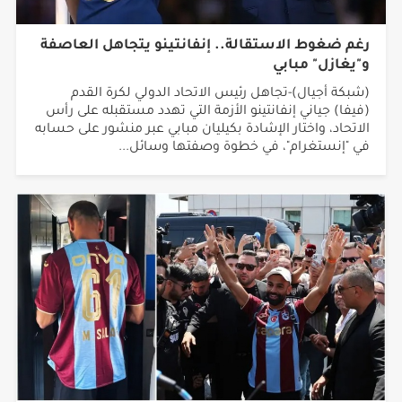
رغم ضغوط الاستقالة.. إنفانتينو يتجاهل العاصفة
و"يغازل" مبابي
(شبكة أجيال)-تجاهل رئيس الاتحاد الدولي لكرة القدم
(فيفا) جياني إنفانتينو الأزمة التي تهدد مستقبله على رأس
الاتحاد، واختار الإشادة بكيليان مبابي عبر منشور على حسابه
في "إنستغرام"، في خطوة وصفتها وسائل...
استقبال جماهيري حاشد لمحمد صلاح في تركيا..