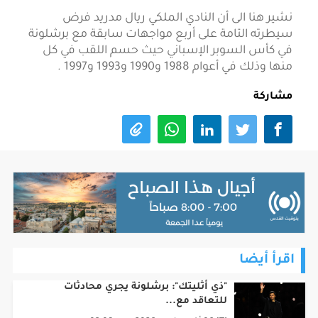
نشير هنا الى أن النادي الملكي ريال مدريد فرض
سيطرته التامة على أربع مواجهات سابقة مع برشلونة
في كأس السوبر الإسباني حيث حسم اللقب في كل
منها وذلك في أعوام 1988 و1990 و1993 و1997 .
مشاركة
اقرأ أيضا
"ذي أثليتك": برشلونة يجري محادثات
للتعاقد مع...
06 أغسطس، 2026 - 03:08pm