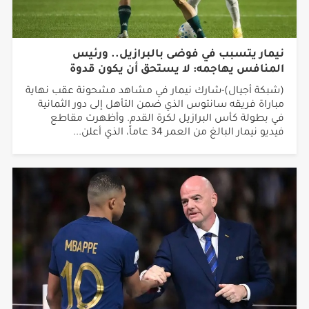
نيمار يتسبب في فوضى بالبرازيل.. ورئيس
المنافس يهاجمه: لا يستحق أن يكون قدوة
(شبكة أجيال)-شارك نيمار في مشاهد مشحونة عقب نهاية
مباراة فريقه سانتوس الذي ضمن التأهل إلى دور الثمانية
في بطولة كأس البرازيل لكرة القدم. وأظهرت مقاطع
فيديو نيمار البالغ من العمر 34 عاماً، الذي أعلن...