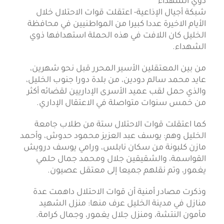
شبكة أجيال الإذاعية- اعتقلت قوات الاحتلال خلال
الأيام الاخيرة عددا كبيرا من المواطنيين في محافظة
الخليل كان اللافت في هذه الحملة استهدافها ذوي
الشهداء.
من بين المعتقلين الأسير المحرر قبل نحو شهرين،
عايد محمد سالم دودين، من بلدة دورا جنوب الخليل،
والذي حمل لقب عميد الأسرى الإداريين لقضائه أكثر
من خمس سنوات متواصلة في الاعتقال الإداري.
كما اعتقلت قوات الاحتلال ستة من طلاب جامعة
الخليل وهم: يوسف عبد العزيز محمود حدوش، وأحمد
مازن كلبونة من سكان نابلس، ورامي يوسف درويش
القواسمة، والشقيقين جلال ومحمد جمال حلمي
يغمور، وتم نقلهم جميعا إلى معتقل عصيون.
وذكرت مصادر أمنية أن قوات الاحتلال داهمت عدة
منازل في مدينة الخليل عرف منها: منزل الشهيد
مأمون النتشة، ومنزل جلال يغمور، وجمال كرامة.