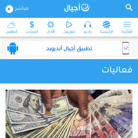
مباشر
القائمة
الرئيسية
راديو
تلفزيون
الأذان
العملات
الطقس
فعاليات