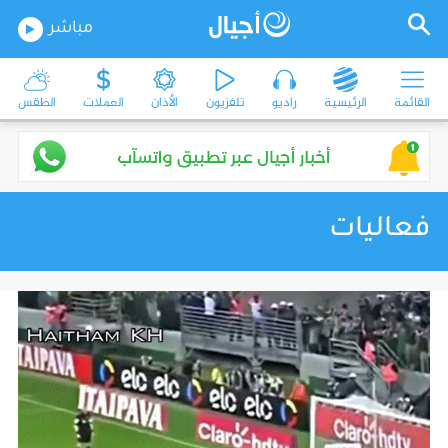
مباشر
القائمة
الرئيسية
راديو
تلفزيون
الأذان
العملات
الطقس
فعاليات