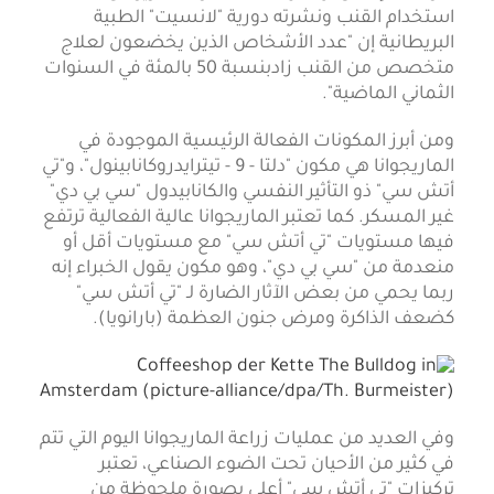
استخدام القنب ونشرته دورية "لانسيت" الطبية
البريطانية إن "عدد الأشخاص الذين يخضعون لعلاج
متخصص من القنب زادبنسبة 50 بالمئة في السنوات
الثماني الماضية".
ومن أبرز المكونات الفعالة الرئيسية الموجودة في
الماريجوانا هي مكون "دلتا - 9 - تيترايدروكانابينول"، و"تي
أتش سي" ذو التأثير النفسي والكانابيدول "سي بي دي"
غير المسكر. كما تعتبر الماريجوانا عالية الفعالية ترتفع
فيها مستويات "تي أتش سي" مع مستويات أقل أو
منعدمة من "سي بي دي"، وهو مكون يقول الخبراء إنه
ربما يحمي من بعض الآثار الضارة لـ "تي أتش سي"
كضعف الذاكرة ومرض جنون العظمة (بارانويا).
وفي العديد من عمليات زراعة الماريجوانا اليوم التي تتم
في كثير من الأحيان تحت الضوء الصناعي، تعتبر
تركيزات "تي أتش سي" أعلى بصورة ملحوظة من