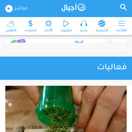
مباشر
القائمة
الرئيسية
راديو
تلفزيون
الأذان
العملات
الطقس
فعاليات