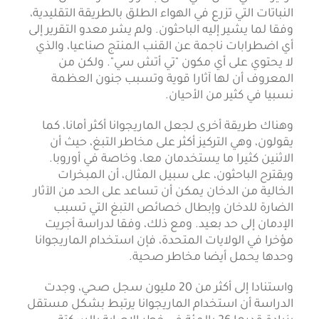
النباتات التي تزرع في الهواء الطلق بالطريقة التقليدية،
وفقا لما يشير إليه الباحثون. ولم يشر معدو التقرير إلى
أي اضطرابات ناجمة عن القنب المنتج صناعيا، والذي
لا يحتوي على أي مكون "تي أتش سي". ولكن من
المعروف أن لها آثارا قوية وتسبب جنون العظمة
نسبيا في كثير من الأحيان
.
وهناك طريقة أخرى لجعل الماريجوانا أكثر أمانا، كما
يقولون، وهي التركيز أكثر على مخاطر التبغ، حيث أن
الاثنين كثيرا ما يستخدمان معا، وخاصة في أوروبا.
ويقترح الباحثون، على سبيل المثال، أن المبخرات
الخالية من الدخان يمكن أن تساعد على الحد من الآثار
الضارة للدخان وإبطال خصائص التبغ التي تسبب
الإدمان إلى حد بعيد. ومع ذلك، وفقا لدراسة أجريت
مؤخرا في الولايات المتحدة، فإن استخدام الماريجوانا
وحدها يحمل أيضا مخاطر صحية
.
واستنادا إلى أكثر من 20 مليون سجل صحي، وجدت
الدراسة أن استخدام الماريجوانا يرتبط بشكل مستقل