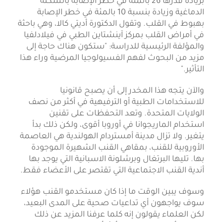
بزيادة قدرها 26 بالمئة في خطر الإصابة بالسكتة
الدماغية وزيادة بنسبة 10 بالمئة في خطر الإصابة
بهبوط في القلب. وتقول الدكتورة أديتي كالا، وهي باحثة
في أمراض القلب بمركز آينشتاين الطبي في فيلادلفيا
والمؤلفة الرئيسية للدراسة: "ستكون هناك حاجة إلى
مزيد من البحوث لفهم الفسيولوجيا المرضية وراء هذا
التأثير
".
والآن يتجه هذا المخدر إلى أن يصبح قانونيا
للاستخدامات الطبية أو الترفيهية في أكثر من نصف
الولايات المتحدة. وتعد التحفظات على تقنين
استخدام الماريجوانا في أوروبا أقوى، ولكن ذلك بدأ
يتغير. ولا تزال مدينة أمستردام الهولندية هي العاصمة
الأوروبية للقنب، بمقاهي القنب الشهيرة الموجودة
بها. تليها البرتغال وبرشلونة الاسبانية التي يوجد بها
أندية القنب الاجتماعية التي تقتصر على الأعضاء فقط
.
وسوف يبين الوقت ما إذا كان مستخدمو القنب هؤلاء
سوف يواجهون أي تداعيات صحية على المدى البعيد،
لكن العلماء يقولون إنه كلما عرفنا المزيد عن ذلك