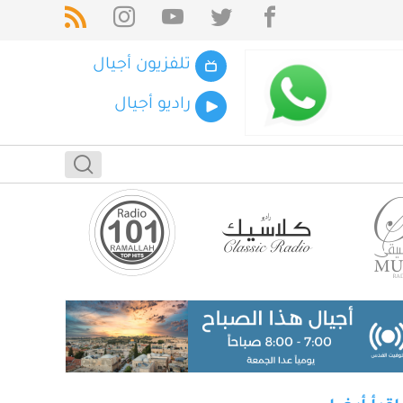
تلفزيون أجيال
راديو أجيال