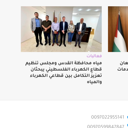
فعاليات
عان
مياه محافظة القدس ومجلس تنظيم
دمات
قطاع الكهرباء الفلسطيني يبحثان
تعزيز التكامل بين قطاعي الكهرباء
والمياه
0097022955141
00970599847847