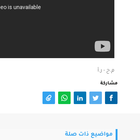
م.ح - ر.أ
مشاركة
مواضيع ذات صلة