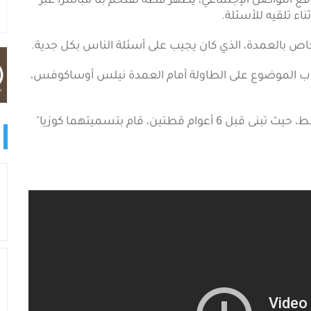
فيديو على مواقع التواصل الإجتماعي، يظهر قطة تقتحم بثاً مباشراً عبر
اء تلقيه للأسئلة.
خاص بالعمدة، الذي كان يجيب على أسئلة الناس بكل جدية.
وب الموضوع على الطاولة أمام العمدة نيلس أوساكوفس،
ويعرف عن عمدة العاصمة اللاتفية حبه الشديد للقطط، حيث تبنى قبل 6 أعوام قطتين، قام بتسميتهما كوزيا"