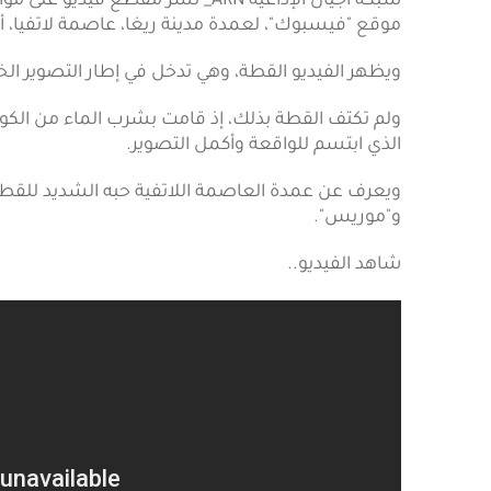
شبكة أجيال الإذاعية ARN_ نشر مقطع 
موقع "فيسبوك"، لعمدة مدينة ريغا، عاصمة لاتفيا، أثن
ويظهر الفيديو القطة، وهي تدخل في إطار التصوير ال
ولم تكتف القطة بذلك، إذ قامت بشرب الماء من الك
الذي ابتسم للواقعة وأكمل التصوير.
و"موريس".
شاهد الفيديو..