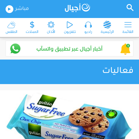
مباشر
القائمة
الرئيسية
راديو
تلفزيون
الأذان
العملات
الطقس
فعاليات