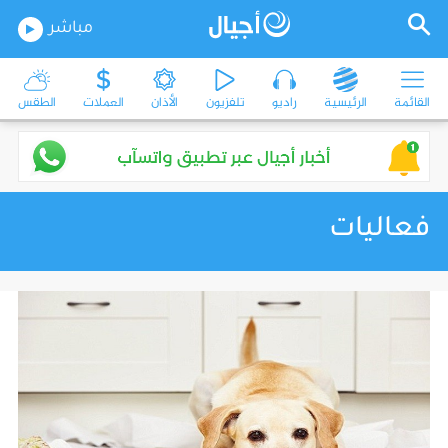
مباشر
القائمة
الرئيسية
راديو
تلفزيون
الأذان
العملات
الطقس
فعاليات