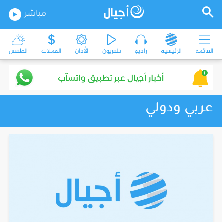
مباشر
القائمة
الرئيسية
راديو
تلفزيون
الأذان
العملات
الطقس
عربي ودولي