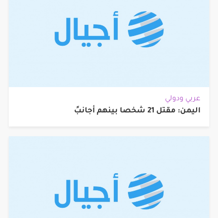
عربي ودولي
اليمن: مقتل 21 شخصا بينهم أجانبً