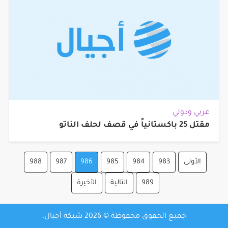
عربي ودولي
مقتل 25 باكستانياً في قصف لحلف الناتو
الأولى
983
984
985
986
987
988
989
التالية
الأخيرة
جميع الحقوق محفوظة © 2026 شبكة أجيال.