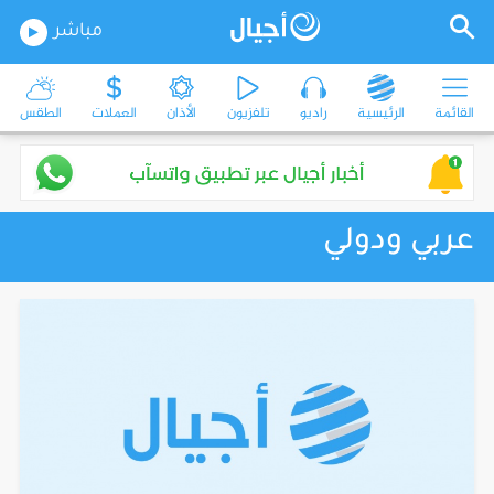
مباشر
القائمة
الرئيسية
راديو
تلفزيون
الأذان
العملات
الطقس
عربي ودولي