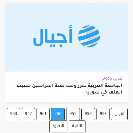
عربي ودولي
الجامعة العربية تقرر وقف بعثة المراقبين بسبب
العنف في سوريا
الأولى
957
958
959
960
961
962
963
التالية
الأخيرة