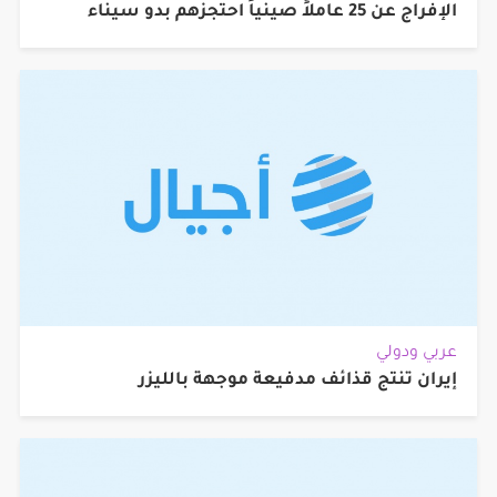
الإفراج عن 25 عاملاً صينياً احتجزهم بدو سيناء
عربي ودولي
إيران تنتج قذائف مدفيعة موجهة بالليزر