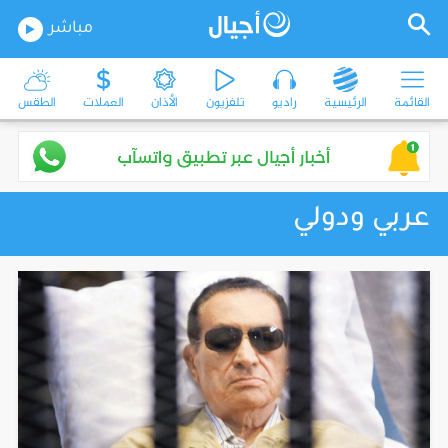
مباشر
القائمة
الرئيسية
راديو
تلفزيون
الأذان
العملات
الطقس
عربي ودولي