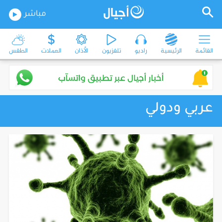
مباشر
القائمة
الرئيسية
راديو
تلفزيون
الأذان
العملات
الطقس
عربي ودولي