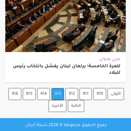
عربي ودولي
للمرة الخامسة؛ برلمان لبنان يفشل بانتخاب رئيس
للبلاد
الأولى
910
911
912
913
914
915
916
التالية
الأخيرة
جميع الحقوق محفوظة © 2026 شبكة أجيال.