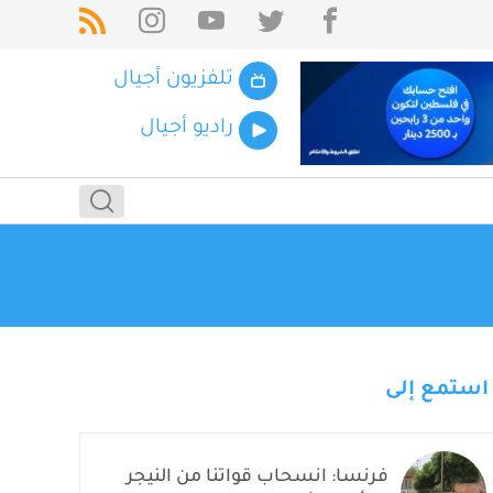
تلفزيون أجيال
راديو أجيال
استمع إلى
فرنسا: انسحاب قواتنا من النيجر