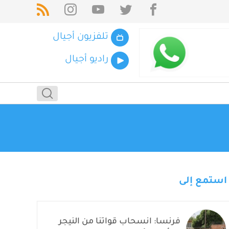
تلفزيون أجيال
راديو أجيال
استمع إلى
فرنسا: انسحاب قواتنا من النيجر