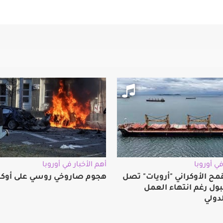
في أوروبا
أهم الأخبار في أوروبا
مح الأوكراني "أرويات" تصل
هجوم صاروخي روسي على أوكرا
ول رغم انتهاء العمل
لدولي