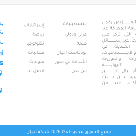
ــــــــــــزيون رقمي
فلسطينيات
إسرائيليات
ـــــافة المعرفة عبر
تمعية التي تركز على
عربي ودولي
رياضة
عبر رســــــــــــائل
صحة
تكنولوجيا
ــال الحـــديثة، في
ـــــــــتماعيات،
بودكاست أجيال
فعاليات
تراث والموروث
الأحداث في صور
منوعات
 "الروايـــــــــــة
ــيال أكــــــــــــــــبر
من نحن
اتصل بنا
ــطينية مــــــن حــــــيث
 أكـــبر عدد من
جميع الحقوق محفوظة © 2026 شبكة أجيال.