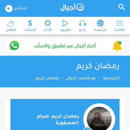
مباشر
القائمة
الرئيسية
راديو
تلفزيون
الأذان
العملات
الطقس
رمضان كريم
الرئيسية
-
بودكاست أجيال
-
رمضان كريم
رمضان كريم- صيام
العصفورة