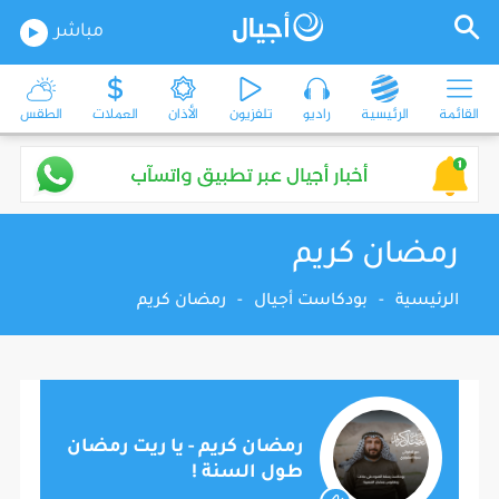
مباشر
القائمة
الرئيسية
راديو
تلفزيون
الأذان
العملات
الطقس
رمضان كريم
الرئيسية
-
بودكاست أجيال
-
رمضان كريم
رمضان كريم - يا ريت رمضان
طول السنة !