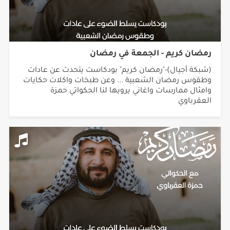
رمضان كريم - الجمعة في رمضان
(شبكة أجيال)-"رمضان كريم" بودكاست يتحدث عن عادات
وطقوس رمضان الشعبية ... وعن طبخات واكلات حكايات
وامثال ممارسات واغاني يرويها لنا الحكواتي حمزة
العقرباوي