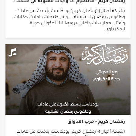
رمضان كريم - ماتصوم الا وايدك مغلولة في عنقك !
(شبكة أجيال)-"رمضان كريم" بودكاست يتحدث عن عادات
وطقوس رمضان الشعبية ... وعن طبخات واكلات حكايات
وامثال ممارسات واغاني يرويها لنا الحكواتي حمزة
العقرباوي
رمضان كريم - حرب الاذواق
(شبكة أجيال)-"رمضان كريم" بودكاست يتحدث عن عادات