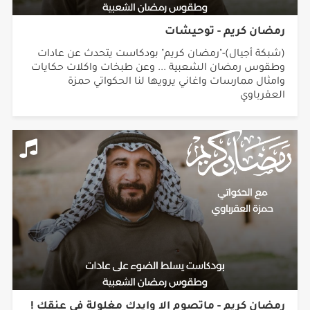
رمضان كريم - توحيشات
(شبكة أجيال)-"رمضان كريم" بودكاست يتحدث عن عادات
وطقوس رمضان الشعبية ... وعن طبخات واكلات حكايات
وامثال ممارسات واغاني يرويها لنا الحكواتي حمزة
العقرباوي
رمضان كريم - ماتصوم الا وايدك مغلولة في عنقك !