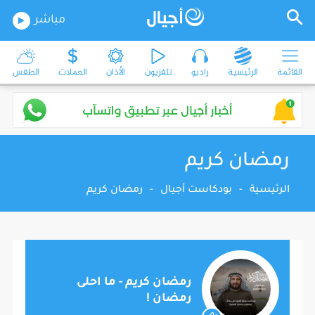
مباشر
القائمة
الرئيسية
راديو
تلفزيون
الأذان
العملات
الطقس
رمضان كريم
الرئيسية
-
بودكاست أجيال
-
رمضان كريم
رمضان كريم - ما احلى
رمضان !