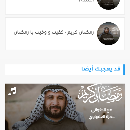
السنة !
رمضان كريم - كفيت و وفيت يا رمضان
قد يعجبك أيضا