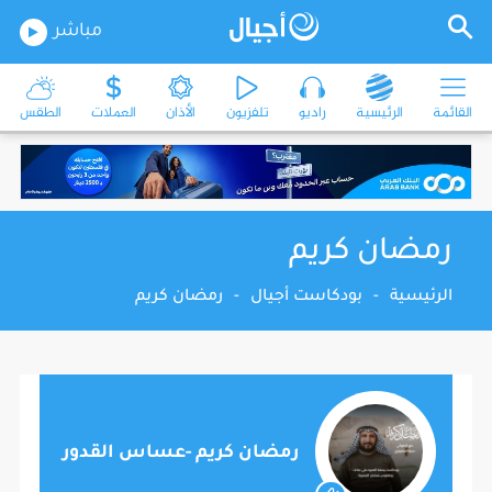
مباشر
القائمة
الرئيسية
راديو
تلفزيون
الأذان
العملات
الطقس
رمضان كريم
الرئيسية
-
بودكاست أجيال
-
رمضان كريم
رمضان كريم -عساس القدور