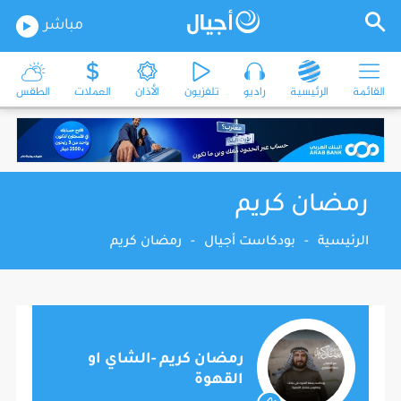
مباشر
القائمة
الرئيسية
راديو
تلفزيون
الأذان
العملات
الطقس
رمضان كريم
الرئيسية
-
بودكاست أجيال
-
رمضان كريم
رمضان كريم -الشاي او
القهوة