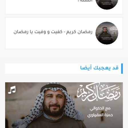
السنة !
رمضان كريم - كفيت و وفيت يا رمضان
قد يعجبك أيضا