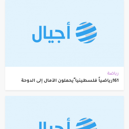
رياضة
161رياضياً فلسطينيا ًيحملون الآمال إلى الدوحة