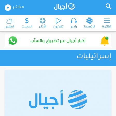
مباشر
القائمة
الرئيسية
راديو
تلفزيون
الأذان
العملات
الطقس
إسرائيليات