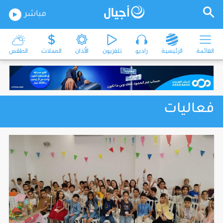
مباشر
القائمة
الرئيسية
راديو
تلفزيون
الأذان
العملات
الطقس
فعاليات