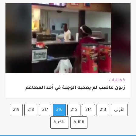
فعاليات
زبون غاضب لم يعجبه الوجبة في أحد المطاعم
الأولى
213
214
215
216
217
218
219
التالية
الأخيرة