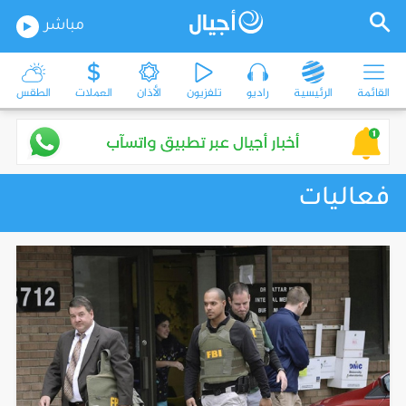
مباشر
القائمة
الرئيسية
راديو
تلفزيون
الأذان
العملات
الطقس
فعاليات