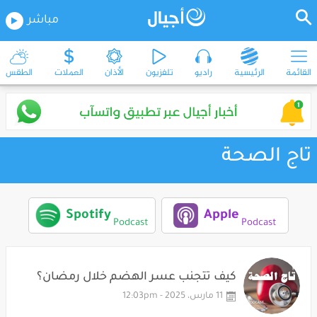
مباشر
القائمة
الرئيسية
راديو
تلفزيون
الأذان
العملات
الطقس
تاج الصحة
Spotify
Apple
Podcast
Podcast
كيف تتجنب عسر الهضم خلال رمضان؟
11 مارس، 2025 - 12:03pm