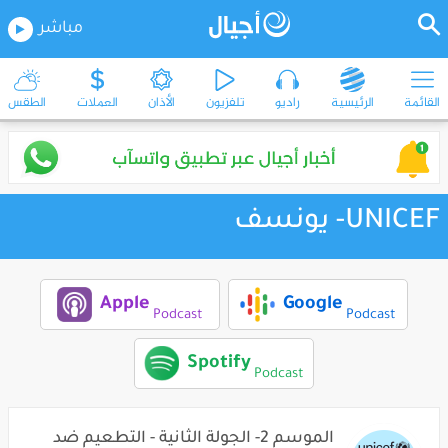
مباشر
القائمة
الرئيسية
راديو
تلفزيون
الأذان
العملات
الطقس
UNICEF- يونسف
Apple
Google
Podcast
Podcast
Spotify
Podcast
الموسم 2- الجولة الثانية - التطعيم ضد