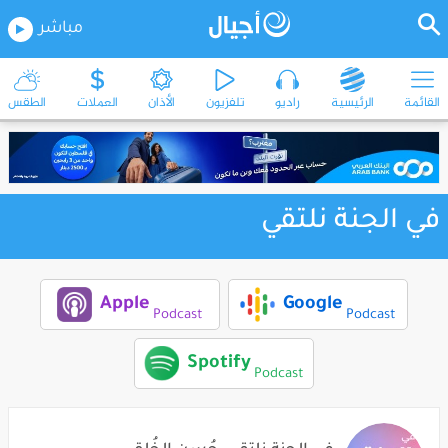
مباشر
القائمة
الرئيسية
راديو
تلفزيون
الأذان
العملات
الطقس
في الجنة نلتقي
Apple
Google
Podcast
Podcast
Spotify
Podcast