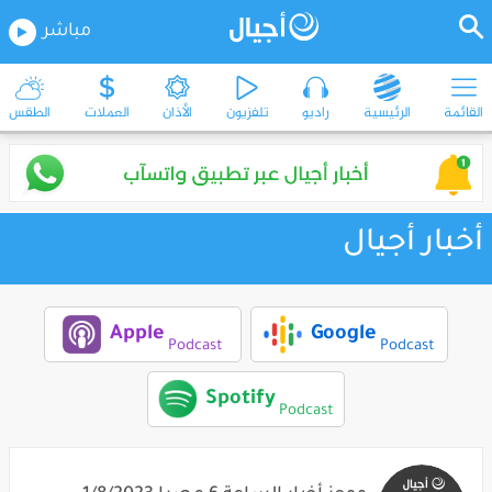
مباشر
القائمة
الرئيسية
راديو
تلفزيون
الأذان
العملات
الطقس
أخبار أجيال
Apple
Google
Podcast
Podcast
Spotify
Podcast