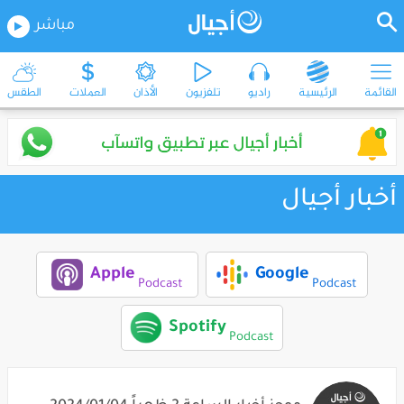
مباشر
القائمة
الرئيسية
راديو
تلفزيون
الأذان
العملات
الطقس
أخبار أجيال
Apple
Google
Podcast
Podcast
Spotify
Podcast