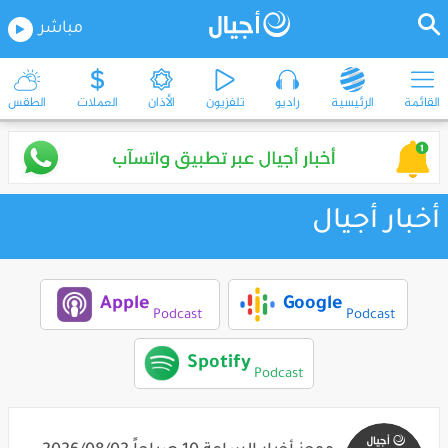
مباشر
القائمة
الرئيسية
راديو
تلفزيون
الأذان
العملات
الطقس
أخبار أجيال
Apple
Google
Podcast
Podcast
Spotify
Podcast