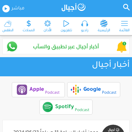
مباشر
القائمة
الرئيسية
راديو
تلفزيون
الأذان
العملات
الطقس
أخبار أجيال
Apple
Google
Podcast
Podcast
Spotify
Podcast