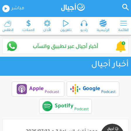
مباشر
القائمة
الرئيسية
راديو
تلفزيون
الأذان
العملات
الطقس
أخبار أجيال
Apple
Google
Podcast
Podcast
Spotify
Podcast