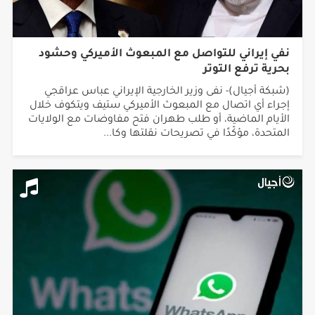
نفي إيراني للتواصل مع المبعوث الأميركي وحشود
بحرية ترفع التوتر
(شبكة أجيال)- نفى وزير الخارجية الإيراني عباس عراقجي
إجراء أي اتصال مع المبعوث الأميركي ستيف ويتكوف خلال
الأيام الماضية، أو طلب طهران فتح مفاوضات مع الولايات
المتحدة، مؤكّدًا في تصريحات نقلتها وكا...