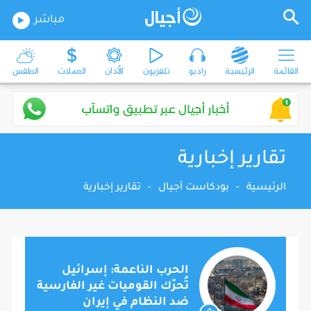
مباشر
القائمة
الرئيسية
راديو
تلفزيون
الأذان
العملات
الطقس
تقارير إخبارية
الرئيسية
-
بودكاست أجيال
-
تقارير إخبارية
الحرب الناعمة: إسرائيل
تُحرّك القوميات غير الفارسية
ضد النظام في إيران