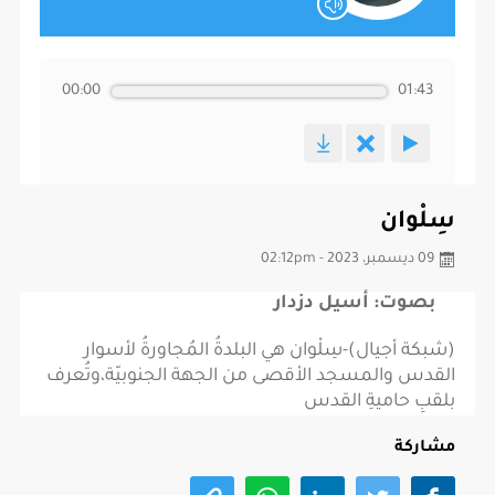
00:00
01:43
سِلْوان
09 ديسمبر، 2023 - 02:12pm
بصوت: أسيل دزدار
(شبكة أجيال)-سِلْوان هي البلدةُ المُجاورةُ لأسوار
القدس والمسجد الأقصى من الجهة الجنوبيّة،وتُعرف
بلقبِ حاميةِ القدس
مشاركة