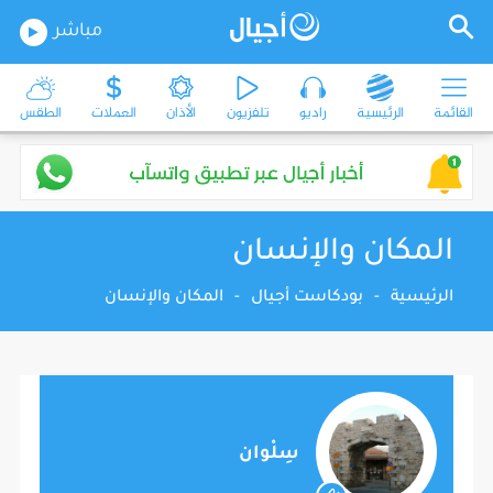
مباشر
القائمة
الرئيسية
راديو
تلفزيون
الأذان
العملات
الطقس
المكان والإنسان
الرئيسية
-
بودكاست أجيال
-
المكان والإنسان
سِلْوان