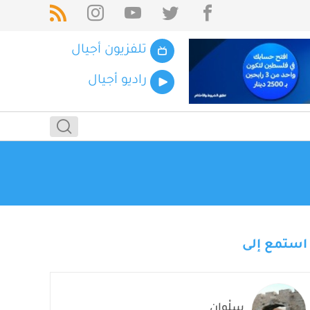
تلفزيون أجيال
راديو أجيال
استمع إلى
سِلْوان