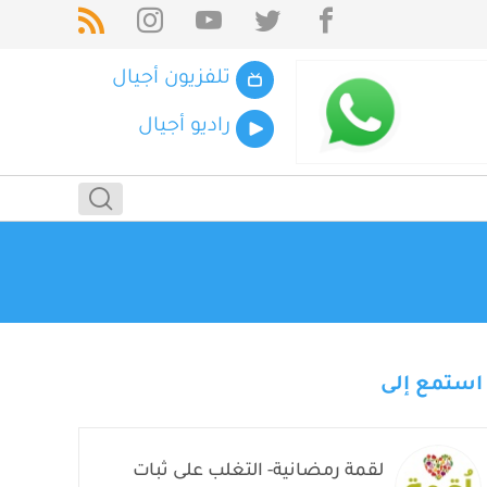
تلفزيون أجيال
راديو أجيال
استمع إلى
لقمة رمضانية- التغلب على ثبات