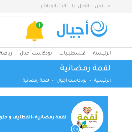
من نحن
اتصل بنا
البث المباشر
الرئيسية
فلسطينيات
بودكاست أجيال
رياضة
لقمة رمضانية
الرئيسية
-
بودكاست أجيال
-
لقمة رمضانية
لقمة رمضانية -القطايف و حلو