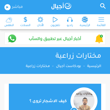
مباشر
القائمة
الرئيسية
راديو
تلفزيون
الأذان
العملات
الطقس
مختارات زراعية
الرئيسية
-
بودكاست أجيال
-
مختارات زراعية
كيف الاشجار تروى ؟