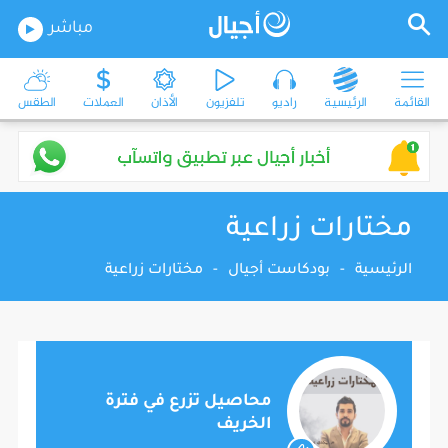
مباشر
القائمة
الرئيسية
راديو
تلفزيون
الأذان
العملات
الطقس
مختارات زراعية
الرئيسية
-
بودكاست أجيال
-
مختارات زراعية
محاصيل تزرع في فترة
الخريف