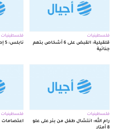
فلسطينيات
فلسطينيات
قلقيلية: القبض على 6 أشخاص بتهم
نابلس: 5 إصابات نتيجة حادث سير
جنائية
فلسطينيات
فلسطينيات
رام الله: انتشال طفل من بئر على علو
اعتصامات مُ
8 أمتار