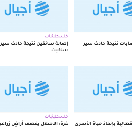
فلسطينيات
إصابة سائقين نتيجة حادث سير 
سلفيت
فلسطينيات
طالِبة بإنقاذ حياة الأسرى
غزة: الاحتلال يقصف أراضٍ زراعي