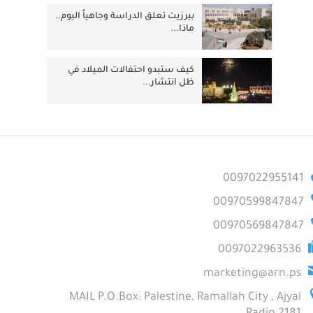
بيرزيت تعلق الدراسة وجاهياً اليوم..
ماذا...
كيف ستبدو احتفالات الميلاد في
ظل انتشار...
0097022955141
00970599847847
00970569847847
0097022963536
marketing@arn.ps
MAIL P.O.Box: Palestine, Ramallah City , Ajyal