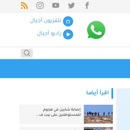
تلفزيون أجيال
راديو أجيال
اقرأ أيضا
إصابة شابين في هجوم
للمستوطنين على بيت ف...