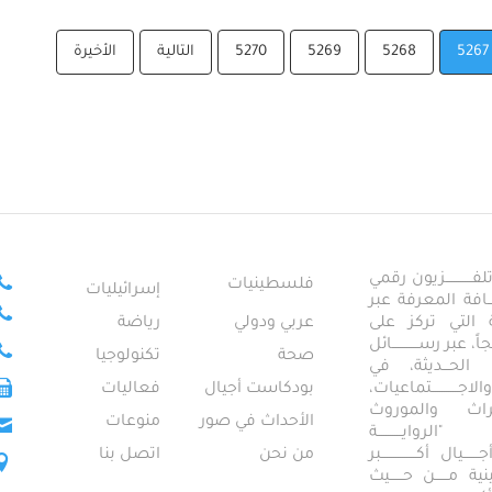
5267
5268
5269
5270
التالية
الأخيرة
ــــــــــــزيون رقمي
فلسطينيات
إسرائيليات
ـــــافة المعرفة عبر
تمعية التي تركز على
عربي ودولي
رياضة
عبر رســــــــــــائل
صحة
تكنولوجيا
ــال الحـــديثة، في
ـــــــــتماعيات،
بودكاست أجيال
فعاليات
تراث والموروث
الأحداث في صور
منوعات
 "الروايـــــــــــة
ــيال أكــــــــــــــــبر
من نحن
اتصل بنا
ــطينية مــــــن حــــــيث