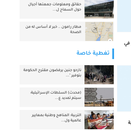
حقائق ومعلومات جمعتها أجيال
حول السماح ل...
مطار رامون .. خبر لا أساس له من
الصحة
في
تغطية خاصة
نازحو جنين يرفضون مقترح الحكومة
بتوفير "...
(محدث) السلطات الإسرائيلية:
سيتم تمديد ع...
التربية: المناهج وطنية بمعايير
عالمية ول...
ة