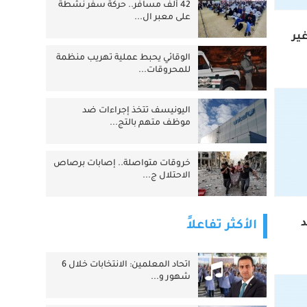
42 ألف مسافر.. حركة سفر نشطة
على معبر ال...
ز غير
الوقائي يحبط عملية تهريب منظمة
للمحروقات...
اليونيسف تتخذ إجراءات ضد
موظف متهم بالتج...
خروقات متواصلة.. إصابات برصاص
الاحتلال ج...
د
الأكثر تفاعلاً
اتحاد المعلمين: الانتخابات خلال 6
شهور و...