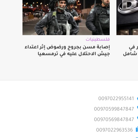
فلسطينيات
 في
إصابة مسن بجروح ورضوض إثر اعتداء
 شامل
جيش الاحتلال عليه في ترمسعيا
0097022955141
00970599847847
00970569847847
0097022963536