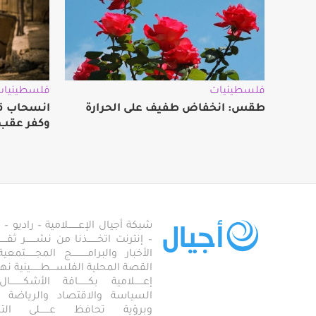
فلسطينيات
فلسطينيات
طقس: انخفاض طفيف على الحرارة
انسحاب قو
وكفر عقب 
شبكة أجيال الإعـــــــلامية – راديو – تلف
– إنترنت اتخـــــــذنا من نشـــــــر ثقــ
الأخبار والبرامـــــــــــج المجـــــــ
القصة المحلية الفلســــطـــــــينية نهجاً، 
إعــــــلامية بكـــــــافة الأشكـــــــ
السياسة والاقتصاد والرياضة والاجـــ
وبرؤية تحافظ عـــــــلى ال