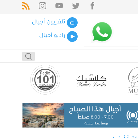
تلفزيون أجيال
راديو أجيال