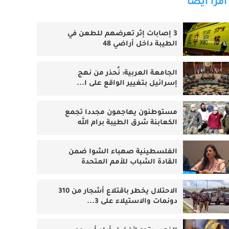
اقرأ أيضا
3 إصابات إثر تعرضهم للطعن في
الطيبة داخل أراضي 48
الجامعة العربية: نُحذر من نهج
إسرائيل بتغيير الواقع على ا...
مستوطنون يهاجمون مجددا تجمع
الكعابنة شرق الطيبة برام الله
الفلسطينية صهباء الشوا ضمن
القادة الشباب للأمم المتحدة
الاحتلال يخطر باقتلاع أشجار من 310
دونمات والاستيلاء على 3...