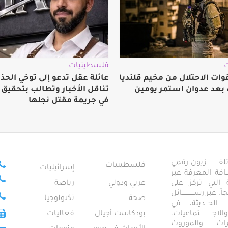
فلسطينيات
ات الاحتلال من مخيم قلنديا
عائلة عقل تدعو إلى توخي الحذر
بعد عدوان استمر يومين
تناقل الأخبار وتطالب بتحقيق
في جريمة مقتل نجلها
ــــــــــــزيون رقمي
فلسطينيات
إسرائيليات
ـــــافة المعرفة عبر
تمعية التي تركز على
عربي ودولي
رياضة
عبر رســــــــــــائل
صحة
تكنولوجيا
ــال الحـــديثة، في
ـــــــــتماعيات،
بودكاست أجيال
فعاليات
تراث والموروث