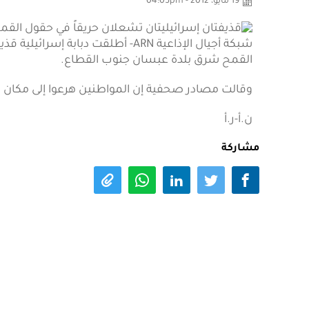
19 مايو، 2012 - 04:05pm
شبكة أجيال الإذاعية ARN- أطلقت دب
القمح شرق بلدة عبسان جنوب القطاع.
وقالت مصادر صحفية إن المواطنين هرعوا إلى مكان ال
ن.أ-ر.أ
مشاركة