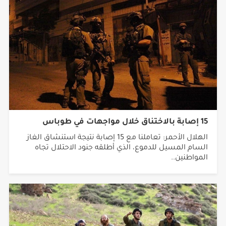
15 إصابة بالاختناق خلال مواجهات في طوباس
الهلال الأحمر: تعاملنا مع 15 إصابة نتيجة استنشاق الغاز
السام المسيل للدموع، الذي أطلقه جنود الاحتلال تجاه
المواطنين..