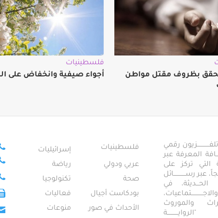
فلسطينيات
حقق بظروف مقتل مواطن
أجواء صيفية وانخفاض على الح
ــــــــــــزيون رقمي
فلسطينيات
إسرائيليات
ـــــافة المعرفة عبر
تمعية التي تركز على
عربي ودولي
رياضة
عبر رســــــــــــائل
صحة
تكنولوجيا
ــال الحـــديثة، في
ـــــــــتماعيات،
بودكاست أجيال
فعاليات