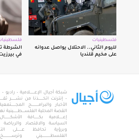
فلسطينيات
فلسطينيات
لليوم الثاني.. الاحتلال يواصل عدوانه
الشرطة ت
على مخيم قلنديا
في بيرزيت
شبكة أجيال الإعـــــــلامية – راديو – تلف
– إنترنت اتخـــــــذنا من نشـــــــر ثقــ
الأخبار والبرامـــــــــــج المجـــــــ
القصة المحلية الفلســــطـــــــينية نهجاً، 
إعــــــلامية بكـــــــافة الأشكـــــــ
السياسة والاقتصاد والرياضة والاجـــ