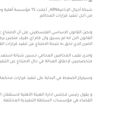
25 سبتمبر، 2014 - 10:09am
شبكة أجيال الإذاعيةARN_
من أجل تنفيذ قرارات المحاكم.
ونصّ القانون الاساسي الفلسطيني على أن الامتناع ع
القانون الان انه لم يسبق وان قام اي طرف متضرر ب
الضرر الذي لحق به نتيجة الامتناع عن تنفيذ قرارات ال
وابدى نقيب المحامين المحامي حسين شبانة استعداد ا
متخصصين لإحقاق العدالة في حال الامتناع عن التنفيذ
وسيتركز الضغط في البداية على تنفيذ قرارات محكمة ا
و يقول رئيس مجلس ادارة الهيئة الأهلية لاستقلال ال
القضاء هي مؤسسات السلطة التنفيذية المختلفة.