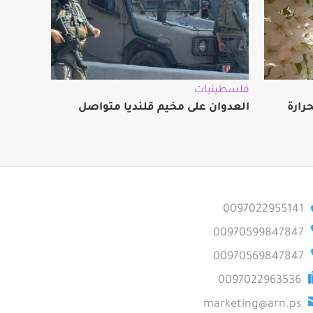
فلسطينيات
رارة
العدوان على مخيم قلنديا متواصل
0097022955141
00970599847847
00970569847847
0097022963536