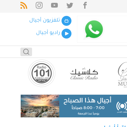
تلفزيون أجيال
راديو أجيال