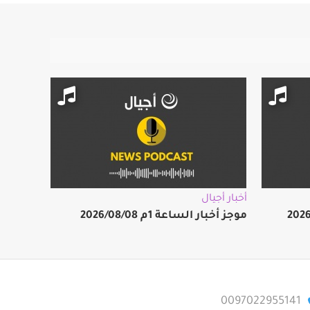
أخبار أجيال
موجز أخبار الساعة 1م 2026/08/08
0097022955141