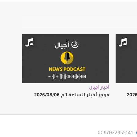
أخبار أجيال
موجز أخبار الساعة 1 م 2026/08/06
0097022955141