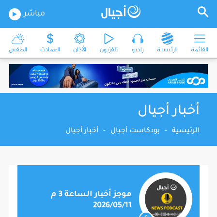
مباشر
القائمة
الرئيسية
راديو
تلفزيون
الأذان
العملات
الطقس
أخبار أجيال
الرئيسية
-
بودكاست أجيال
-
أخبار أجيال
موجز أخبار الساعة 3 م
2026/05/11