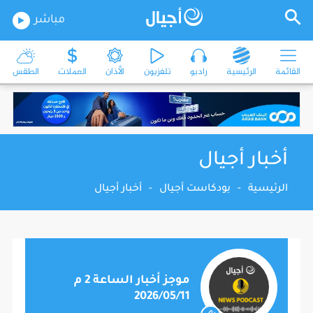
مباشر
القائمة
الرئيسية
راديو
تلفزيون
الأذان
العملات
الطقس
أخبار أجيال
الرئيسية
-
بودكاست أجيال
-
أخبار أجيال
موجز أخبار الساعة 2 م
2026/05/11