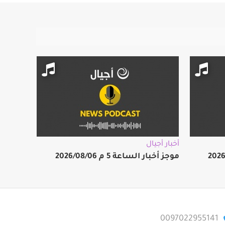
أخبار أجيال
موجز أخبار الساعة 5 م 2026/08/06
0097022955141