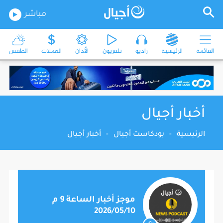
مباشر
القائمة
الرئيسية
راديو
تلفزيون
الأذان
العملات
الطقس
أخبار أجيال
الرئيسية
-
بودكاست أجيال
-
أخبار أجيال
موجز أخبار الساعة 9 م
2026/05/10