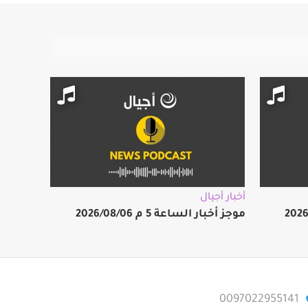
أخبار أجيال
موجز أخبار الساعة 5 م 2026/08/06
0097022955141