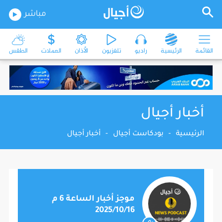
مباشر
القائمة
الرئيسية
راديو
تلفزيون
الأذان
العملات
الطقس
أخبار أجيال
الرئيسية
-
بودكاست أجيال
-
أخبار أجيال
موجز أخبار الساعة 6 م
2025/10/16